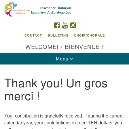
Search
Google
Search
for:
Map
FACEBOOK
YOUTUBE
INSTAGRAM
CONTACT
BULLETINS
CHOIR/CHORALE
WELCOME! / BIENVENUE !
Toggle
Menu
navigation
Thank you! Un gros
Contact us / Contactez nous
merci !
Your contribution is gratefully received. If during the current
calendar year, your contributions exceed TEN dollars, you