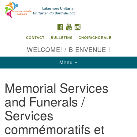
Search
Google
Search
for:
Map
FACEBOOK
YOUTUBE
INSTAGRAM
CONTACT
BULLETINS
CHOIR/CHORALE
WELCOME! / BIENVENUE !
Toggle
Menu
navigation
Memorial Services
Contact us / Contactez nous
and Funerals /
Services
commémoratifs et