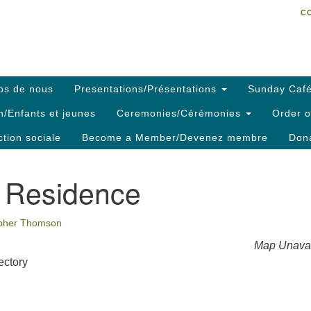
C
Search
Search
C
for:
os de nous
Presentations/Présentations
Sunday Café
h/Enfants et jeunes
Ceremonies/Cérémonies
Order o
ction sociale
Become a Member/Devenez membre
Dona
 Residence
opher Thomson
Map Unavai
ectory