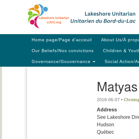
Google
Map
Main
Home page/Page d’acceuil
About Us/À prop
Navigation
Our Beliefs/Nos convictions
Children & Yout
Governance/Gouvernance
Social Action/A
Matyas
Section
Navigation
2018-06-07
•
Christ
Address
See Lakeshore Dir
Hudson
Québec