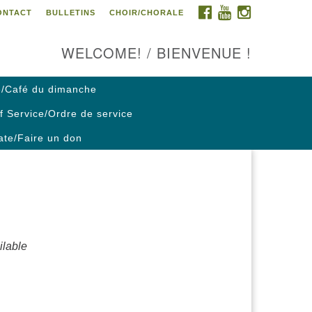
FACEBOOK
YOUTUBE
INSTAGRAM
ONTACT
BULLETINS
CHOIR/CHORALE
ontact us / Contactez nous
WELCOME! / BIENVENUE !
/Café du dimanche
f Service/Ordre de service
te/Faire un don
lable