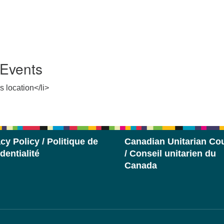
Events
s location</li>
cy Policy / Politique de
Canadian Unitarian Cou
dentialité
/ Conseil unitarien du
Canada