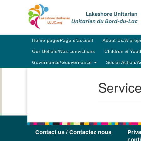
Google
Map
Main
Home page/Page d’acceuil
About Us/À prop
Navigation
Our Beliefs/Nos convictions
Children & Yout
Governance/Gouvernance
Social Action/A
Service
Section
Navigation
Contact us / Contactez nous
Priva
confi