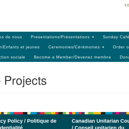
C
Search
Search
C
for:
os de nous
Presentations/Présentations
Sunday Café
h/Enfants et jeunes
Ceremonies/Cérémonies
Order o
ction sociale
Become a Member/Devenez membre
Dona
 Projects
cy Policy / Politique de
Canadian Unitarian Cou
dentialité
/ Conseil unitarien du