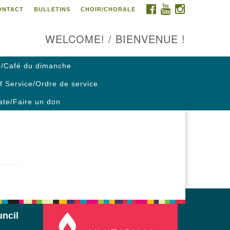
FACEBOOK
YOUTUBE
INSTAGRAM
ONTACT
BULLETINS
CHOIR/CHORALE
ontact us / Contactez nous
WELCOME! / BIENVENUE !
/Café du dimanche
f Service/Ordre de service
te/Faire un don
ncil