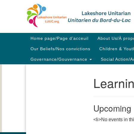
Google
Map
Main
Home page/Page d’acceuil
About Us/À prop
Navigation
Our Beliefs/Nos convictions
Children & Yout
Governance/Gouvernance
Social Action/A
Learni
Section
Navigation
Upcoming 
<li>No events in th