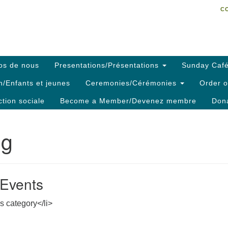
C
Search
Search
C
for:
os de nous
Presentations/Présentations
Sunday Café
h/Enfants et jeunes
Ceremonies/Cérémonies
Order o
ction sociale
Become a Member/Devenez membre
Dona
ng
Events
is category</li>