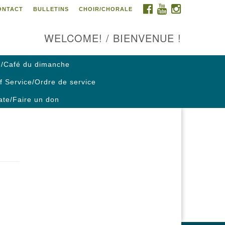
FACEBOOK
YOUTUBE
INSTAGRAM
ONTACT
BULLETINS
CHOIR/CHORALE
ontact us / Contactez nous
WELCOME! / BIENVENUE !
/Café du dimanche
f Service/Ordre de service
te/Faire un don